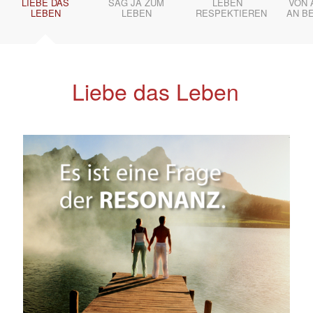
LIEBE DAS
SAG JA ZUM
LEBEN
VON 
LEBEN
LEBEN
RESPEKTIEREN
AN B
Liebe das Leben